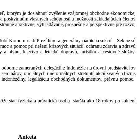
ieľ, ktorým je dosiahnuť zvýšenie vzájomnej obchodne ekonomickej
a poskytnutím vlastných schopností a možností zakladajúcich členov
stranne atraktívne, vyhľadávané, prospešné a perspektívne pre rozvoj
í Komoru riadi Prezídium a generálny riaditelia sekcií. Sekcie sú
oc a pomoc pri riešení krízových situácií, ochranu zdravia a zdravú
a plynu, letectvo a leteckú dopravu, turistiku a cestovné služby,
dborne zameraných delegácií z Indonézie na úrovni predstaviteľov
seminárov, oficiálnych i neformálnych stretnutí, akcií zvaných biznis
 indonézčiny, legalizáciu obchodných dokumentov, právnu pomoc,
e stať fyzická a právnická osoba staršia ako 18 rokov po splnení
Anketa