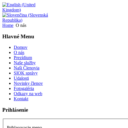
Home
O nás
Hlavné Menu
Domov
O nás
Prezídium
Naše služby
Naši Členovia
SIOK správy
Udalosti
Novinky členov
Fotogaléria
Odkazy na web
Kontakt
Prihlásenie
Prihlasovacie meno