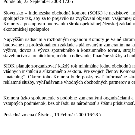
Pondelok, 22 September 2008 17:05
Slovensko – indonézska obchodná komora (SOIK) je neziskové nevl
spolupráce tak, aby sa to prejavilo na zvyšovaní objemu vzájomnej
Komory a postupným budovaním širokospektrálnej členskej základne, t
ekonomickej spolupráce.
Najvyšším riadiacim a rozhodným orgánom Komory je Valné zhromažd
budované na profesionálnom základe s plánovaným zameraním na kultú
výživu, dovoz a vývoz spotrebného a konzumného tovaru, strojáren
stavebníctvo a architektúru, módu a odievanie, finančné služby a ba
SIOK plánuje zorganizovať každý rok minimálne jednu obchodnú mi
vládnych inštitúcii a súkromného sektora. Pre svojich členov Komora 
„matching“. Okrem toho Komora bude poskytovať informačné služ
reklamné služby, vyhľadávanie vhodných obchodných partnerov a cel
Komora úzko spolupracuje s podobne zameranými organizáciami a z
vstupných podmienok, bez ohľadu na národnosť a štátnu príslušnosť
Posledná zmena ( Štvrtok, 19 Február 2009 16:28 )