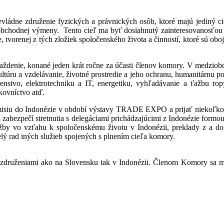
ádne združenie fyzických a právnických osôb, ktoré majú jediný c
 obchodnej výmeny. Tento cieľ ma byť dosiahnutý zainteresovanosťou 
vorenej z tých zložiek spoločenského života a činností, ktoré sú oboj
enie, konané jeden krát ročne za účasti členov komory. V medziobdob
ru a vzdelávanie, životné prostredie a jeho ochranu, humanitárnu pom
stvo, elektrotechniku a IT, energetiku, vyhľadávanie a ťažbu ropy 
nkovníctvo atď.
siu do Indonézie v období výstavy TRADE EXPO a prijať niekoľko o
zabezpečí stretnutia s delegáciami prichádzajúcimi z Indonézie formou 
by vo vzťahu k spoločenskému životu v Indonézii, preklady z a do
ý rad iných služieb spojených s plnením cieľa komory.
druženiami ako na Slovensku tak v Indonézii. Členom Komory sa môž
.