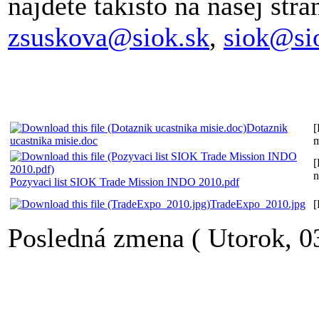
nájdete takisto na našej strá
zsuskova@siok.sk
,
siok@si
Dotaznik
[
ucastnika misie.doc
m
[
n
Pozyvaci list SIOK Trade Mission INDO 2010.pdf
TradeExpo_2010.jpg
Posledná zmena ( Utorok, 0