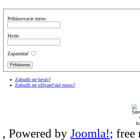
Prihlasovacie meno
Heslo
Zapamätať
Zabudli ste heslo?
Zabudli ste užívateľské meno?
, Powered by
Joomla!
; fre