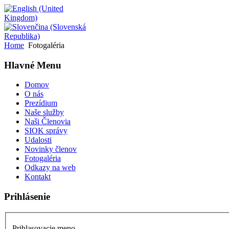
Home
Fotogaléria
Hlavné Menu
Domov
O nás
Prezídium
Naše služby
Naši Členovia
SIOK správy
Udalosti
Novinky členov
Fotogaléria
Odkazy na web
Kontakt
Prihlásenie
Prihlasovacie meno