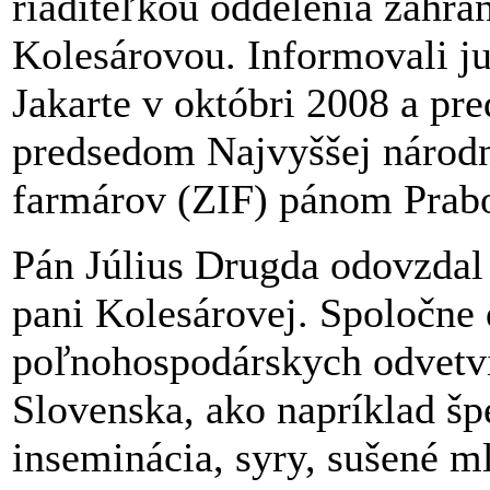
riaditeľkou oddelenia zahr
Kolesárovou. Informovali ju
Jakarte v októbri 2008 a pr
predsedom Najvyššej národn
farmárov (ZIF) pánom Pra
Pán Július Drugda odovzdal
pani Kolesárovej. Spoločne 
poľnohospodárskych odvetvi
Slovenska, ako napríklad šp
inseminácia, syry, sušené m