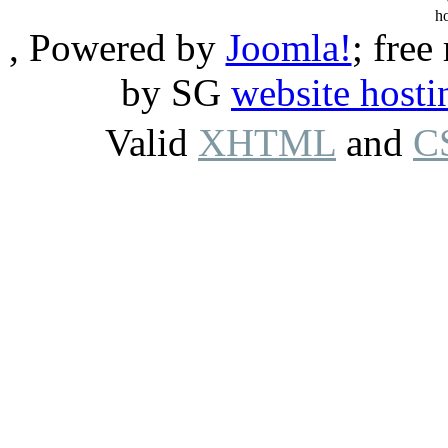
, Powered by
Joomla!
; free
by SG
website hosti
Valid
XHTML
and
C